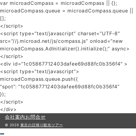
var microadCompass = microadCompass || {};
microadCompass.queue = microadCompass.queue ||
[];
</script>
<script type=”text/javascript” charset=”UTF-8″
src=”//j.microad.net/js/compass.js” onload=”new
microadCompass.AdInitializer().initialize();” async>
</script>
<div id=”1c05867712403dafee69d88fc0b356f4″ >
<script type=”text/javascript”>
microadCompass.queue.push({
“spot”: “1c05867712403dafee69d88fc0b356f4”
});
</script>
</div>
会社案内
お問合せ
© 2026
東京の日帰り観光ツアー