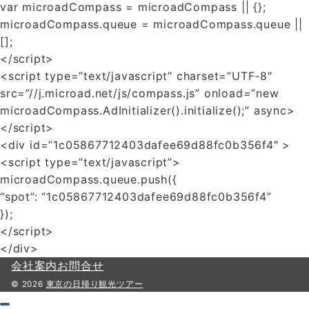
var microadCompass = microadCompass || {};
microadCompass.queue = microadCompass.queue ||
[];
</script>
<script type=”text/javascript” charset=”UTF-8″
src=”//j.microad.net/js/compass.js” onload=”new
microadCompass.AdInitializer().initialize();” async>
</script>
<div id=”1c05867712403dafee69d88fc0b356f4″ >
<script type=”text/javascript”>
microadCompass.queue.push({
“spot”: “1c05867712403dafee69d88fc0b356f4”
});
</script>
</div>
会社案内
お問合せ
© 2026
東京の日帰り観光ツアー