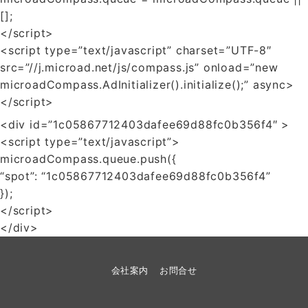
[];
</script>
<script type=”text/javascript” charset=”UTF-8″
src=”//j.microad.net/js/compass.js” onload=”new
microadCompass.AdInitializer().initialize();” async>
</script>
<div id=”1c05867712403dafee69d88fc0b356f4″ >
<script type=”text/javascript”>
microadCompass.queue.push({
“spot”: “1c05867712403dafee69d88fc0b356f4”
});
</script>
</div>
会社案内
お問合せ