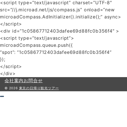
<script type=”text/javascript” charset=”UTF-8″
src=”//j.microad.net/js/compass.js” onload=”new
microadCompass.AdInitializer().initialize();” async>
</script>
<div id=”1c05867712403dafee69d88fc0b356f4″ >
<script type=”text/javascript”>
microadCompass.queue.push({
“spot”: “1c05867712403dafee69d88fc0b356f4”
});
</script>
</div>
会社案内
お問合せ
© 2026
東京の日帰り観光ツアー