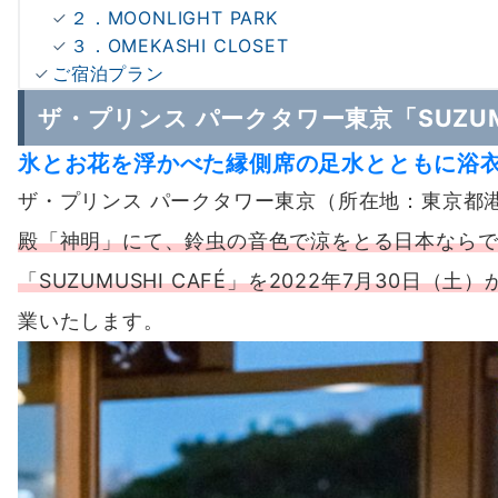
２．MOONLIGHT PARK
３．OMEKASHI CLOSET
ご宿泊プラン
ザ・プリンス パークタワー東京「SUZUMU
氷とお花を浮かべた縁側席の足水とともに浴
ザ・プリンス パークタワー東京（所在地：東京都港区
殿「神明」にて、鈴虫の音色で涼をとる日本なら
「SUZUMUSHI CAFÉ」を2022年7月30日（
業いたします。