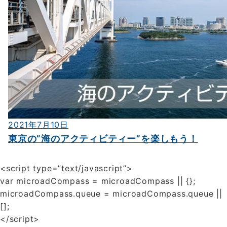
2021年7月10日
東京の”海のアクティビティー”を楽しもう！
<script type=”text/javascript”>
var microadCompass = microadCompass || {};
microadCompass.queue = microadCompass.queue ||
[];
</script>