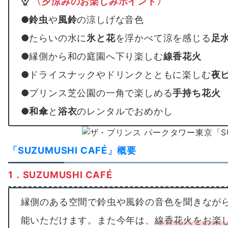
〈夕涼みのお楽しみポイント〉
●
鈴虫
や
風鈴
の涼しげな音色
●たらいの水に
氷と花
を浮かべて涼を感じる
足
●縁側から和の庭園へ下り楽しむ
線香花火
●ドライスナックやドリンクとともに楽しむ
夜
●プリンス芝公園の一角で楽しめる
手持ち花火
●
和傘
と
浴衣
のレンタルでおめかし
「SUZUMUSHI CAFÉ」概要
1．SUZUMUSHI CAFÉ
縁側のある空間で鈴虫や風鈴の音色を聞きなが
能いただけます。また今年は、
線香花火をお楽