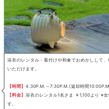
浴衣のレンタル・着付けや和傘でおめかしして、
いただけます。
【
時間
】
4:30P.M.～7:30P.M.(返却時間10:0
【
料金
】
浴衣のレンタル1名さま ￥1,100より 
す。