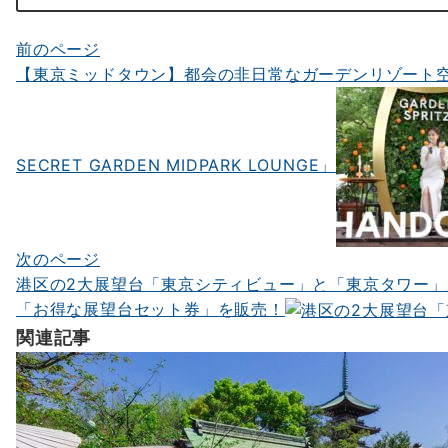
前のページ
投
【東京ミッドタウン】都会の非日常なガーデンリゾート空
稿
ナ
ビ
SECRET GARDEN MIDPARK LOUNGE」
ゲ
ー
シ
次のページ
港区の2大展望台「東京シティビュー」と「東京タワー
ョ
「お得な展望台セット券」を販売！
ン
関連記事