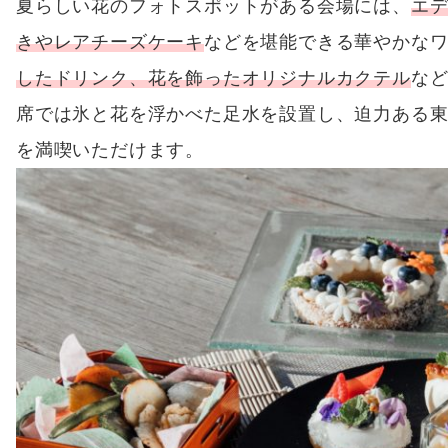
夏らしい花のフォトスポットがある会場には、
エ
きやレアチーズケーキ
などを堪能できる華やかな
したドリンク、花を飾ったオリジナルカクテル
な
席では氷と花を浮かべた足水を設置し、迫力ある
を満喫いただけます。