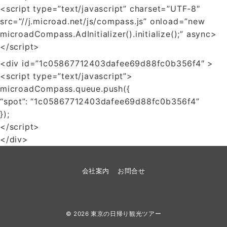
<script type=”text/javascript” charset=”UTF-8″
src=”//j.microad.net/js/compass.js” onload=”new
microadCompass.AdInitializer().initialize();” async>
</script>
<div id=”1c05867712403dafee69d88fc0b356f4″ >
<script type=”text/javascript”>
microadCompass.queue.push({
“spot”: “1c05867712403dafee69d88fc0b356f4”
});
</script>
</div>
会社案内
お問合せ
© 2026
東京の日帰り観光ツアー