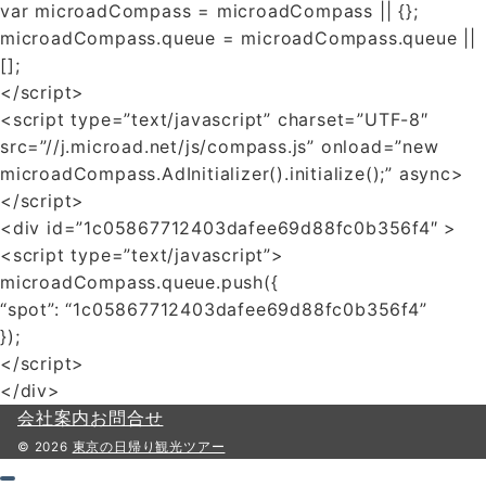
var microadCompass = microadCompass || {};
microadCompass.queue = microadCompass.queue ||
[];
</script>
<script type=”text/javascript” charset=”UTF-8″
src=”//j.microad.net/js/compass.js” onload=”new
microadCompass.AdInitializer().initialize();” async>
</script>
<div id=”1c05867712403dafee69d88fc0b356f4″ >
<script type=”text/javascript”>
microadCompass.queue.push({
“spot”: “1c05867712403dafee69d88fc0b356f4”
});
</script>
</div>
会社案内
お問合せ
© 2026
東京の日帰り観光ツアー