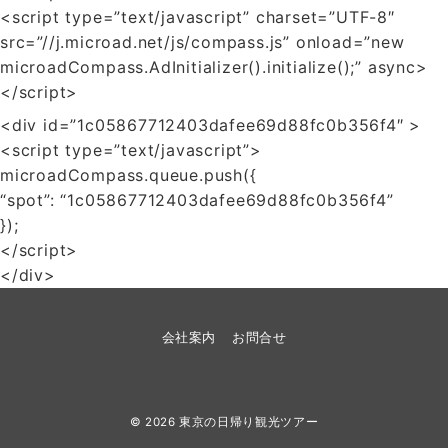
<script type=”text/javascript” charset=”UTF-8″
src=”//j.microad.net/js/compass.js” onload=”new
microadCompass.AdInitializer().initialize();” async>
</script>
<div id=”1c05867712403dafee69d88fc0b356f4″ >
<script type=”text/javascript”>
microadCompass.queue.push({
“spot”: “1c05867712403dafee69d88fc0b356f4”
});
</script>
</div>
会社案内
お問合せ
© 2026
東京の日帰り観光ツアー