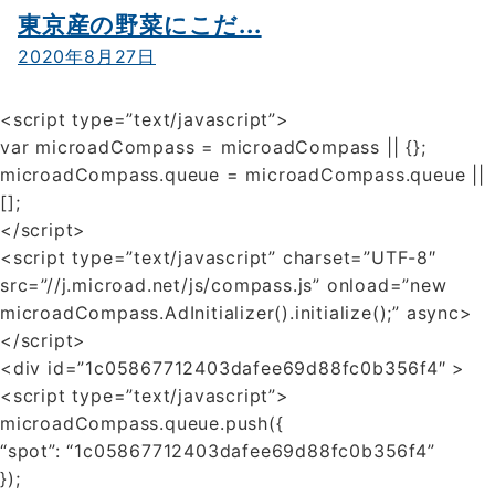
東京産の野菜にこだ...
2020年8月27日
<script type=”text/javascript”>
var microadCompass = microadCompass || {};
microadCompass.queue = microadCompass.queue ||
[];
</script>
<script type=”text/javascript” charset=”UTF-8″
src=”//j.microad.net/js/compass.js” onload=”new
microadCompass.AdInitializer().initialize();” async>
</script>
<div id=”1c05867712403dafee69d88fc0b356f4″ >
<script type=”text/javascript”>
microadCompass.queue.push({
“spot”: “1c05867712403dafee69d88fc0b356f4”
});