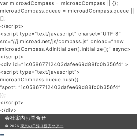
var microadCompass = microadCompass || {};
microadCompass.queue = microadCompass.queue ||
[];
</script>
<script type=”text/javascript” charset=”UTF-8″
src=”//j.microad.net/js/compass.js” onload=”new
microadCompass.AdInitializer().initialize();” async>
</script>
<div id=”1c05867712403dafee69d88fc0b356f4″ >
<script type=”text/javascript”>
microadCompass.queue.push({
“spot”: “1c05867712403dafee69d88fc0b356f4”
});
</script>
</div>
会社案内
お問合せ
© 2026
東京の日帰り観光ツアー