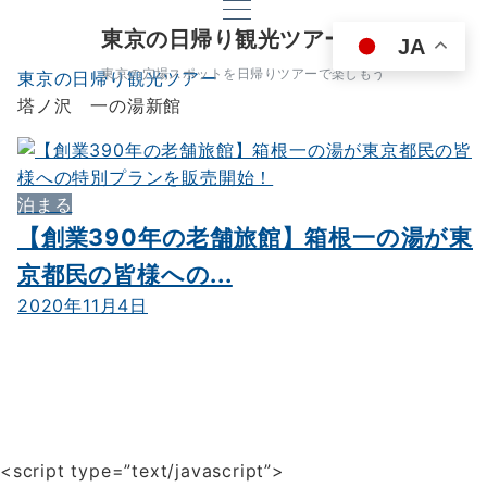
東京の日帰り観光ツアー
JA
東京の穴場スポットを日帰りツアーで楽しもう
東京の日帰り観光ツアー
塔ノ沢 一の湯新館
泊まる
【創業390年の老舗旅館】箱根一の湯が東
京都民の皆様への...
2020年11月4日
<script type=”text/javascript”>