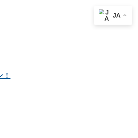
JA
ン！