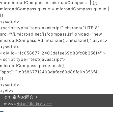
var microadCompass = microadCompass || {};
microadCompass.queue = microadCompass.queue ||
[];
</script>
<script type=”text/javascript” charset=”UTF-8″
src=”//j.microad.net/js/compass.js” onload=”new
microadCompass.AdInitializer().initialize();” async>
</script>
<div id=”1c05867712403dafee69d88fc0b356f4″ >
<script type=”text/javascript”>
microadCompass.queue.push({
“spot”: “1c05867712403dafee69d88fc0b356f4”
});
</script>
</div>
会社案内
お問合せ
© 2026
東京の日帰り観光ツアー