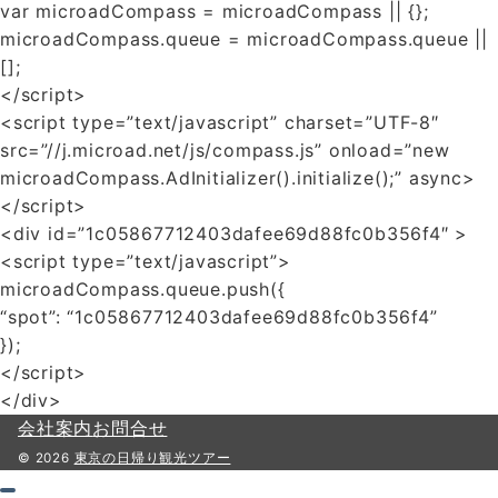
var microadCompass = microadCompass || {};
microadCompass.queue = microadCompass.queue ||
[];
</script>
<script type=”text/javascript” charset=”UTF-8″
src=”//j.microad.net/js/compass.js” onload=”new
microadCompass.AdInitializer().initialize();” async>
</script>
<div id=”1c05867712403dafee69d88fc0b356f4″ >
<script type=”text/javascript”>
microadCompass.queue.push({
“spot”: “1c05867712403dafee69d88fc0b356f4”
});
</script>
</div>
会社案内
お問合せ
© 2026
東京の日帰り観光ツアー