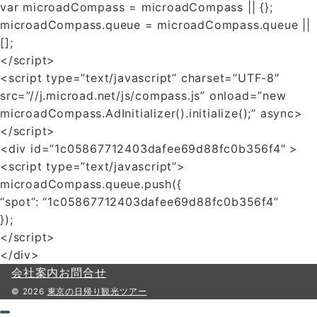
var microadCompass = microadCompass || {};
microadCompass.queue = microadCompass.queue ||
[];
</script>
<script type=”text/javascript” charset=”UTF-8″
src=”//j.microad.net/js/compass.js” onload=”new
microadCompass.AdInitializer().initialize();” async>
</script>
<div id=”1c05867712403dafee69d88fc0b356f4″ >
<script type=”text/javascript”>
microadCompass.queue.push({
“spot”: “1c05867712403dafee69d88fc0b356f4”
});
</script>
</div>
会社案内
お問合せ
© 2026
東京の日帰り観光ツアー