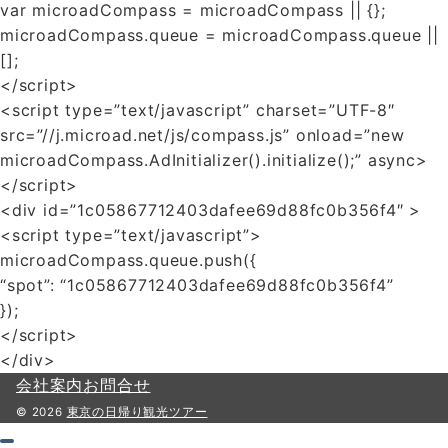
var microadCompass = microadCompass || {};
microadCompass.queue = microadCompass.queue ||
[];
</script>
<script type=”text/javascript” charset=”UTF-8″
src=”//j.microad.net/js/compass.js” onload=”new
microadCompass.AdInitializer().initialize();” async>
</script>
<div id=”1c05867712403dafee69d88fc0b356f4″ >
<script type=”text/javascript”>
microadCompass.queue.push({
“spot”: “1c05867712403dafee69d88fc0b356f4”
});
</script>
</div>
会社案内
お問合せ
© 2026
東京の日帰り観光ツアー