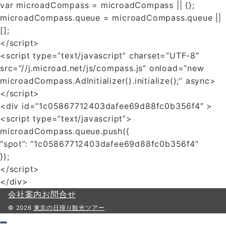
var microadCompass = microadCompass || {};
microadCompass.queue = microadCompass.queue ||
[];
</script>
<script type=”text/javascript” charset=”UTF-8″
src=”//j.microad.net/js/compass.js” onload=”new
microadCompass.AdInitializer().initialize();” async>
</script>
<div id=”1c05867712403dafee69d88fc0b356f4″ >
<script type=”text/javascript”>
microadCompass.queue.push({
“spot”: “1c05867712403dafee69d88fc0b356f4”
});
</script>
</div>
会社案内
お問合せ
© 2026
東京の日帰り観光ツアー