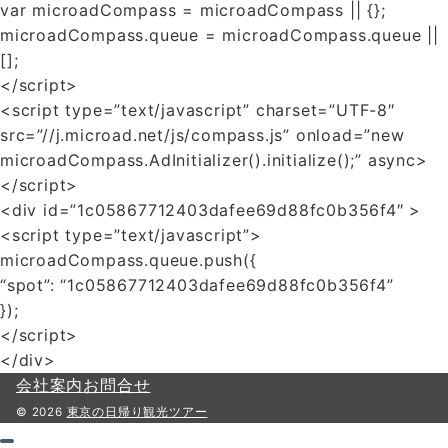
var microadCompass = microadCompass || {};
microadCompass.queue = microadCompass.queue ||
[];
</script>
<script type=”text/javascript” charset=”UTF-8″
src=”//j.microad.net/js/compass.js” onload=”new
microadCompass.AdInitializer().initialize();” async>
</script>
<div id=”1c05867712403dafee69d88fc0b356f4″ >
<script type=”text/javascript”>
microadCompass.queue.push({
“spot”: “1c05867712403dafee69d88fc0b356f4”
});
</script>
</div>
会社案内
お問合せ
© 2026
東京の日帰り観光ツアー