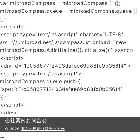
var microadCompass = microadCompass || {};
microadCompass.queue = microadCompass.queue ||
[];
</script>
<script type=”text/javascript” charset=”UTF-8″
src=”//j.microad.net/js/compass.js” onload=”new
microadCompass.AdInitializer().initialize();” async>
</script>
<div id=”1c05867712403dafee69d88fc0b356f4″ >
<script type=”text/javascript”>
microadCompass.queue.push({
“spot”: “1c05867712403dafee69d88fc0b356f4”
});
</script>
</div>
会社案内
お問合せ
© 2026
東京の日帰り観光ツアー