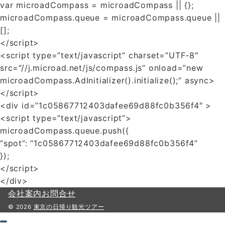
var microadCompass = microadCompass || {};
microadCompass.queue = microadCompass.queue ||
[];
</script>
<script type=”text/javascript” charset=”UTF-8″
src=”//j.microad.net/js/compass.js” onload=”new
microadCompass.AdInitializer().initialize();” async>
</script>
<div id=”1c05867712403dafee69d88fc0b356f4″ >
<script type=”text/javascript”>
microadCompass.queue.push({
“spot”: “1c05867712403dafee69d88fc0b356f4”
});
</script>
</div>
会社案内
お問合せ
© 2026
東京の日帰り観光ツアー