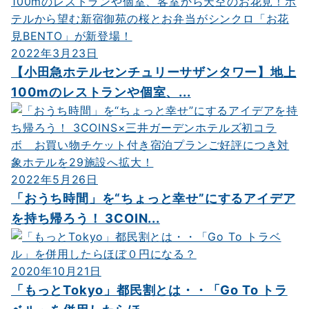
シ
ョ
ン
2022年3月23日
【小田急ホテルセンチュリーサザンタワー】地上
100mのレストランや個室、...
2022年5月26日
「おうち時間」を“ちょっと幸せ”にするアイデア
を持ち帰ろう！ 3COIN...
2020年10月21日
「もっとTokyo」都民割とは・・「Go To トラ