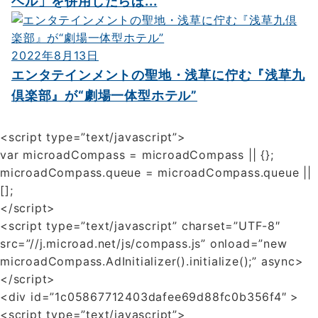
ベル」を併用したらほ...
2022年8月13日
エンタテインメントの聖地・浅草に佇む『浅草九
倶楽部』が“劇場一体型ホテル”
<script type=”text/javascript”>
var microadCompass = microadCompass || {};
microadCompass.queue = microadCompass.queue ||
[];
</script>
<script type=”text/javascript” charset=”UTF-8″
src=”//j.microad.net/js/compass.js” onload=”new
microadCompass.AdInitializer().initialize();” async>
</script>
<div id=”1c05867712403dafee69d88fc0b356f4″ >
<script type=”text/javascript”>