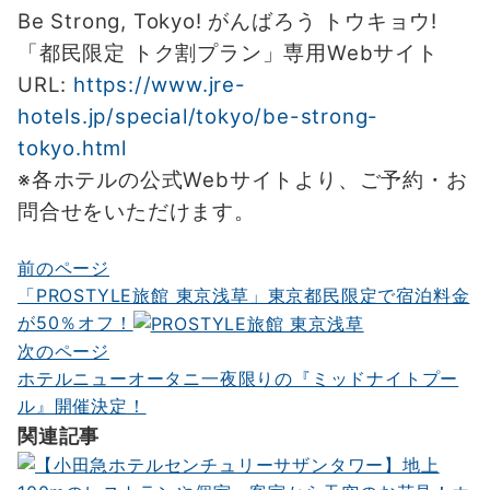
Be Strong, Tokyo! がんばろう トウキョウ!
「都民限定 トク割プラン」専用Webサイト
URL:
https://www.jre-
hotels.jp/special/tokyo/be-strong-
tokyo.html
※各ホテルの公式Webサイトより、ご予約・お
問合せをいただけます。
前のページ
投
「PROSTYLE旅館 東京浅草」東京都民限定で宿泊料金
稿
が50％オフ！
ナ
次のページ
ホテルニューオータニ一夜限りの『ミッドナイトプー
ビ
ル』開催決定！
ゲ
関連記事
ー