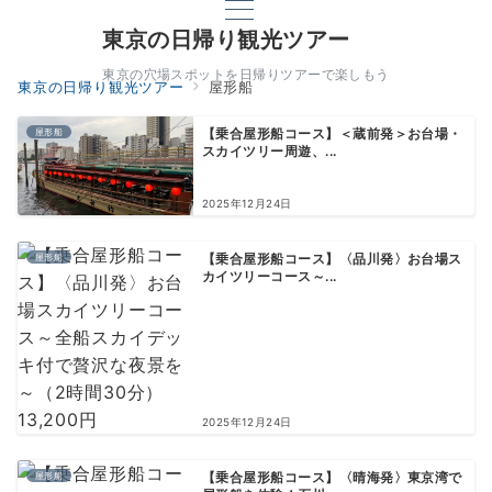
東京の日帰り観光ツアー
東京の穴場スポットを日帰りツアーで楽しもう
東京の日帰り観光ツアー
屋形船
屋形船
【乗合屋形船コース】＜蔵前発＞お台場・
スカイツリー周遊、...
2025年12月24日
屋形船
【乗合屋形船コース】〈品川発〉お台場ス
カイツリーコース～...
2025年12月24日
屋形船
【乗合屋形船コース】〈晴海発〉東京湾で