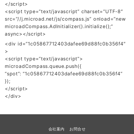
</script>
<script type=”text/javascript” charset=”UTF-8″
src=”//j.microad.net/js/compass.js” onload=”new
microadCompass.AdInitializer().initialize();”
async></script>
<div id=”1c05867712403dafee69d88fc0b356f4″
>
<script type=”text/javascript”>
microadCompass.queue.push({
“spot”: “1c05867712403dafee69d88fc0b356f4”
});
</script>
</div>
会社案内
お問合せ