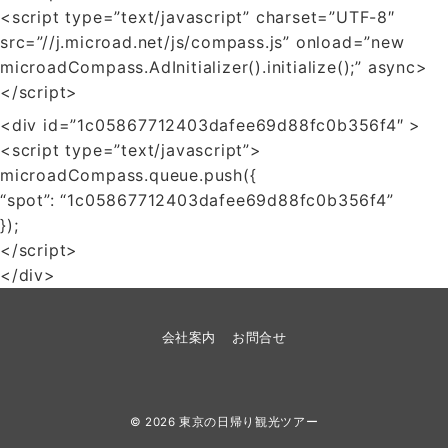
<script type=”text/javascript” charset=”UTF-8″
src=”//j.microad.net/js/compass.js” onload=”new
microadCompass.AdInitializer().initialize();” async>
</script>
<div id=”1c05867712403dafee69d88fc0b356f4″ >
<script type=”text/javascript”>
microadCompass.queue.push({
“spot”: “1c05867712403dafee69d88fc0b356f4”
});
</script>
</div>
会社案内
お問合せ
© 2026
東京の日帰り観光ツアー