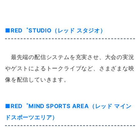
像を配信していきます。
■
RED゜MIND SPORTS AREA（レッド マイン
ドスポーツエリア）
・RED゜ROYALE（レッド ロワイヤル）
デジタル空間に包まれて、ポーカーの中でも特
に人気の「テキサスホールデム」を楽しめるエリ
アです。はじめての方でも気軽に遊べるように、
講習やイベントなども開催します。圧倒的なデジ
タル映像につつまれた空間にワープする、場所を
超えた体験を実現しました。