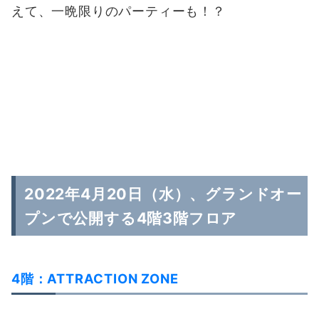
2022年4月20日（水）、グランドオー
プンで公開する4階3階フロア
4階：ATTRACTION ZONE
超人スポーツをはじめ、ドローン競技などの体
験型コンテンツが充実したフロア。多彩なフィジ
カルesportsが楽しめるラインナップの他、頭脳
も使って挑戦する謎解きアトラクションでは、人
気コンテンツとのタイアップも計画中です。