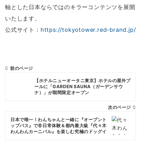
投
【ホテルニューオータニ東京】ホテルの屋外プ
稿
ールに「GARDEN SAUNA（ガーデンサウ
ナ）」が期間限定オープン
ナ
次のページ
ビ
ゲ
日本で唯一！わんちゃんと一緒に『オープント
ップバス』で非日常体験＆都内最大級『代々木
ー
わんわんカーニバル』を楽しむ究極のドッグイ
ベントツアー！
シ
ョ
関連記事
ン
2022年7月19日
2020年9月13日
【横浜・八景島シ
マイクロツーリズ
場旅」